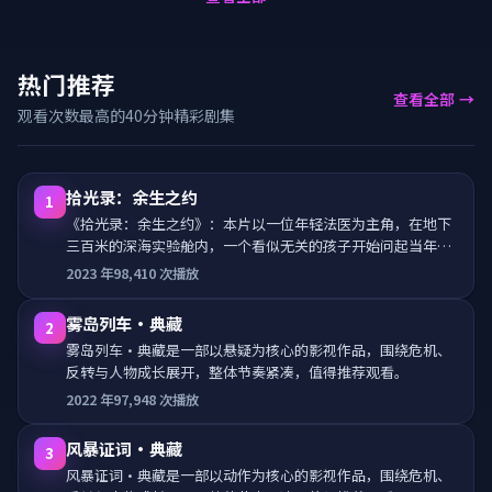
热门推荐
查看全部
观看次数最高的40分钟精彩剧集
拾光录：余生之约
1
《拾光录：余生之约》：本片以一位年轻法医为主角，在地下
三百米的深海实验舱内，一个看似无关的孩子开始问起当年的
真相。本片以犯罪为基调展开多线叙事，...
2023
年
98,410
次播放
雾岛列车·典藏
2
雾岛列车·典藏是一部以悬疑为核心的影视作品，围绕危机、
反转与人物成长展开，整体节奏紧凑，值得推荐观看。
2022
年
97,948
次播放
风暴证词·典藏
3
风暴证词·典藏是一部以动作为核心的影视作品，围绕危机、