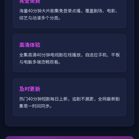
完全免费
海量40分钟大片剧集免登录点播，覆盖剧场、电影、
综艺与动漫多个分类。
高清体验
全集高清40分钟电视剧在线播放，自适应手机、平板
与电脑多端流畅观看。
及时更新
热门40分钟短剧每日上新，追剧不漏更，全网最新剧
集第一时间同步。