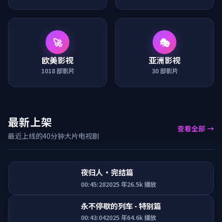
欧美影视
亚洲影视
1018
部影片
30
部影片
最新上架
查看全部
最近上线的40分钟大片电视剧
夜归人·完结篇
00:45:28
2025
年
26.5k
播放
永不停歇的列车 - 特别篇
00:43:04
2025
年
64.6k
播放