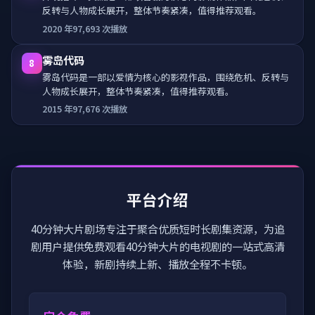
反转与人物成长展开，整体节奏紧凑，值得推荐观看。
2020
年
97,693
次播放
雾岛代码
8
雾岛代码是一部以爱情为核心的影视作品，围绕危机、反转与
人物成长展开，整体节奏紧凑，值得推荐观看。
2015
年
97,676
次播放
平台介绍
40分钟大片剧场
专注于聚合优质短时长剧集资源，为追
剧用户提供
免费观看40分钟大片的电视剧
的一站式高清
体验，新剧持续上新、播放全程不卡顿。